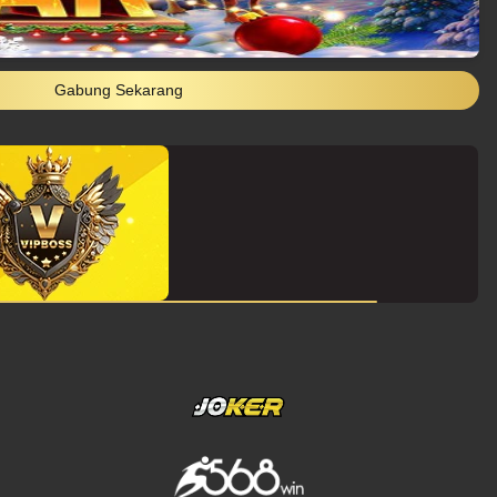
Gabung Sekarang