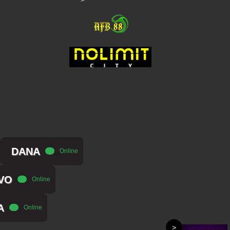
DANA
......
Online
VO
......
Online
A
......
Online
>