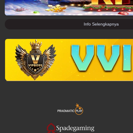
Info Selengkapnya