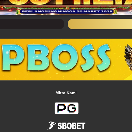
Mitra Kami