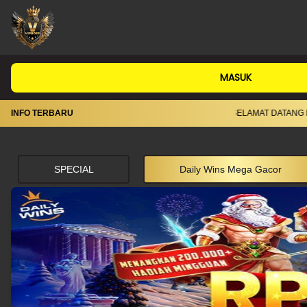
MASUK
INFO TERBARU
SELAMAT DATANG DI VV
SPECIAL
Daily Wins Mega Gacor