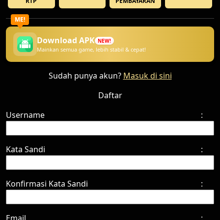
RTP
PEMBAYARAN
ME!
Download APK
NEW!
Mainkan semua game, lebih stabil & cepat!
Sudah punya akun?
Masuk di sini
Daftar
Username
:
Kata Sandi
:
Konfirmasi Kata Sandi
:
Email
: